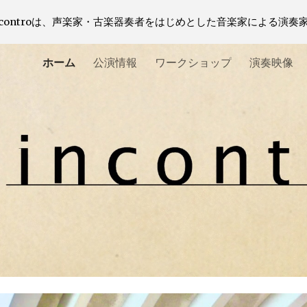
ncontroは、声楽家・古楽器奏者をはじめとした音楽家による演奏
ip to main content
Skip to navigat
ホーム
公演情報
ワークショップ
演奏映像